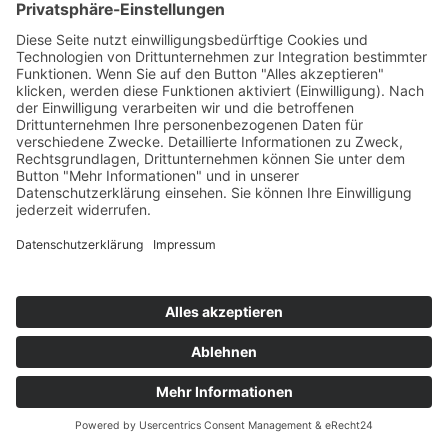
Intuition Machines, Inc., 2211 Selig Drive, Los Angeles, CA
90026, USA. Mit hCaptcha soll überprüft werden, ob die
Dateneingabe durch einen Menschen oder durch ein
automatisiertes Programm erfolgt. Die bei der Analyse
erfassten Daten werden an IMI weitergeleitet.
Die Speicherung und Analyse der Daten erfolgt auf
Grundlage von Art. 6 Abs. 1 lit. f DSGVO. Weitere
Informationen:
hcaptcha.com/privacy
. DPF-Zertifizierung:
d
ataprivacyframework.gov
.
TGS
Webdesign
EST. 2004